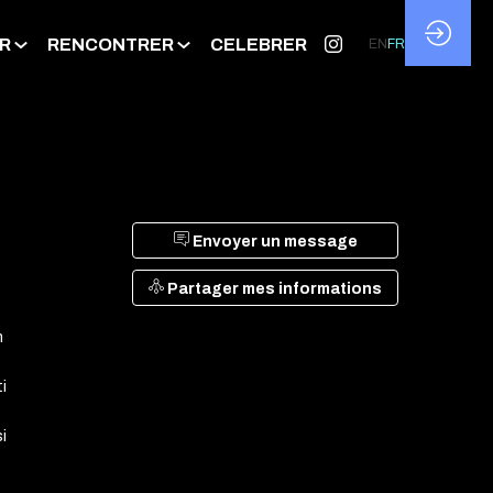
R
RENCONTRER
CELEBRER
EN
FR
Envoyer un message
Partager mes informations
n
i
i