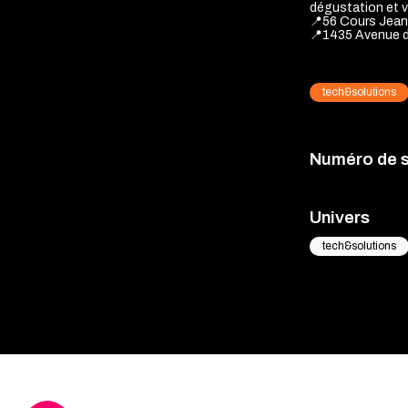
dégustation et v
📍56 Cours Jea
📍1435 Avenue
tech&solutions
Numéro de 
Univers
tech&solutions