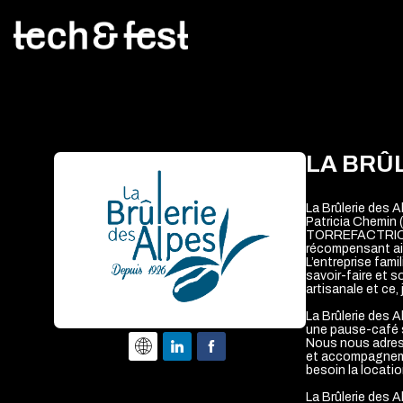
LA BRÛ
La Brûlerie des A
Patricia Chemin
TORREFACTRICE
récompensant ain
L’entreprise fami
savoir-faire et s
artisanale et ce, 
La Brûlerie des A
une pause-café 
Nous nous adress
et accompagnemen
besoin la locati
La Brûlerie des 