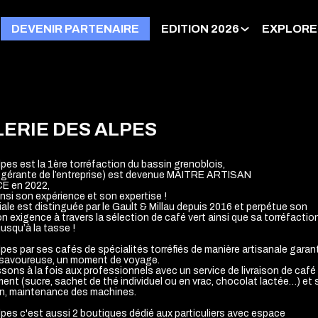
DEVENIR PARTENAIRE
EDITION 2026
EXPLORE
LERIE DES ALPES
lpes est la 1ère torréfaction du bassin grenoblois,
 (gérante de l’entreprise) est devenue MAITRE ARTISAN
 en 2022,
si son expérience et son expertise !
liale est distinguée par le Gault & Millau depuis 2016 et perpétue son
on exigence à travers la sélection de café vert ainsi que sa torréfactio
jusqu’à la tasse !
lpes par ses cafés de spécialités torréfiés de manière artisanale garant
savoureuse, un moment de voyage.
ons à la fois aux professionnels avec un service de livraison de café
t (sucre, sachet de thé individuel ou en vrac, chocolat lactée…) et s
on, maintenance des machines.
Alpes c'est aussi 2 boutiques dédié aux particuliers avec espace