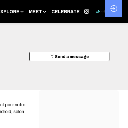
EXPLORE
MEET
CELEBRATE
EN
FR
Send a message
nt pour notre
droid, selon