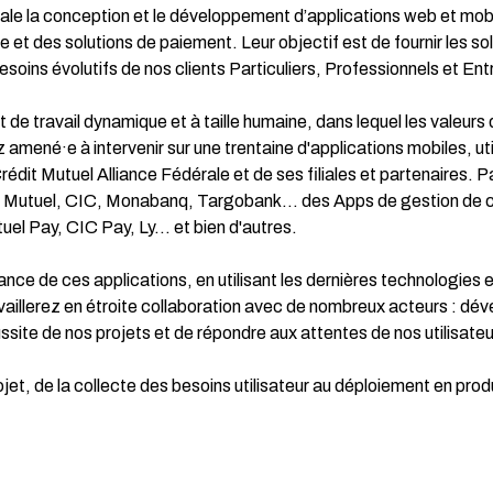
pale la conception et le développement d’applications web et mobi
t des solutions de paiement. Leur objectif est de fournir les so
ins évolutifs de nos clients Particuliers, Professionnels et Ent
de travail dynamique et à taille humaine, dans lequel les valeurs
amené·e à intervenir sur une trentaine d'applications mobiles, ut
rédit Mutuel Alliance Fédérale et de ses filiales et partenaires. 
it Mutuel, CIC, Monabanq, Targobank… des Apps de gestion de 
l Pay, CIC Pay, Ly… et bien d'autres.
mance de ces applications, en utilisant les dernières technologies 
availlerez en étroite collaboration avec de nombreux acteurs : dé
ussite de nos projets et de répondre aux attentes de nos utilisateu
ojet, de la collecte des besoins utilisateur au déploiement en prod