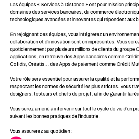
Les équipes « Services à Distance » ont pour mission princi
domaines des services bancaires, du commerce électronique e
technologiques avancées et innovantes qui répondent aux beso
En rejoignant ces équipes, vous intégrerez un environnement 
collaboration et d'innovation sont omniprésentes. Vous serez 
quotidiennement par plusieurs millions de clients du groupe C
applications, on retrouve des Apps bancaires comme Créd
Cofidis, Créatis… des Apps de paiement comme Crédit Mutue
Votre rôle sera essentiel pour assurer la qualité et la perfor
respectant les normes de sécurité les plus strictes. Vous tr
designers, testeurs et chefs de projet, afin de garantir la ré
Vous serez amené à intervenir sur tout le cycle de vie d’un pr
suivant les bonnes pratiques de l’industrie.
Vous assurerez au quotidien :