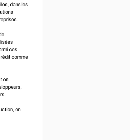
les, dans les
lutions
reprises.
 de
ilisées
Parmi ces
crédit comme
et en
veloppeurs,
rs.
uction, en