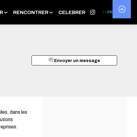
R
RENCONTRER
CELEBRER
EN
FR
Envoyer un message
les, dans les
lutions
reprises.