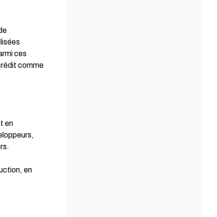
 de
ilisées
Parmi ces
crédit comme
et en
veloppeurs,
rs.
uction, en