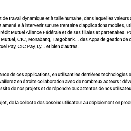
de travail dynamique et à taille humaine, dans lequel les valeurs
amené·e à intervenir sur une trentaine d'applications mobiles, ut
rédit Mutuel Alliance Fédérale et de ses filiales et partenaires. 
it Mutuel, CIC, Monabanq, Targobank… des Apps de gestion de 
l Pay, CIC Pay, Ly… et bien d'autres.
mance de ces applications, en utilisant les dernières technologies 
availlerez en étroite collaboration avec de nombreux acteurs : dé
ussite de nos projets et de répondre aux attentes de nos utilisateu
ojet, de la collecte des besoins utilisateur au déploiement en prod