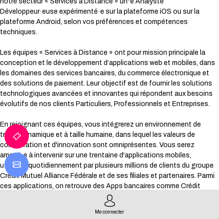
notre secteur « Services à Distance » un·e Analyste
Développeur·euse expérimenté·e sur la plateforme iOS ou sur la
plateforme Android, selon vos préférences et compétences
techniques.
Les équipes « Services à Distance » ont pour mission principale la
conception et le développement d’applications web et mobiles, dans
les domaines des services bancaires, du commerce électronique et
des solutions de paiement. Leur objectif est de fournir les solutions
technologiques avancées et innovantes qui répondent aux besoins
évolutifs de nos clients Particuliers, Professionnels et Entreprises.
En rejoignant ces équipes, vous intégrerez un environnement de
travail dynamique et à taille humaine, dans lequel les valeurs de
collaboration et d'innovation sont omniprésentes. Vous serez
amené·e à intervenir sur une trentaine d'applications mobiles,
utilisées quotidiennement par plusieurs millions de clients du groupe
Crédit Mutuel Alliance Fédérale et de ses filiales et partenaires. Parmi
ces applications, on retrouve des Apps bancaires comme Crédit
Mutuel, CIC, Monabanq, Targobank… des Apps de gestion de crédit
comme Cofidis, Créatis… des Apps de paiement comme Crédit Mutuel
Me connecter
Pay, CIC Pay, Ly… et bien d'autres.