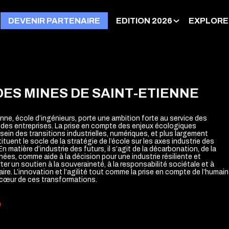
DEVENIR PARTENAIRE
EDITION 2026
EXPLORE
DES MINES DE SAINT-ETIENNE
nne, école d’ingénieurs, porte une ambition forte au service des
des entreprises. La prise en compte des enjeux écologiques
sein des transitions industrielles, numériques, et plus largement
tuent le socle de la stratégie de l’école sur les axes industrie des
En matière d’industrie des futurs, il s’agit de la décarbonation, de la
ées, comme aide à la décision pour une industrie résiliente et
er un soutien à la souveraineté, à la responsabilité sociétale et à
aire. L’innovation et l’agilité tout comme la prise en compte de l’humain
 cœur de ces transformations.