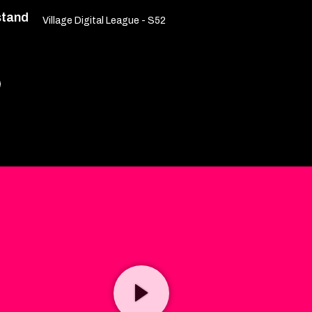
stand
Village Digital League - S52