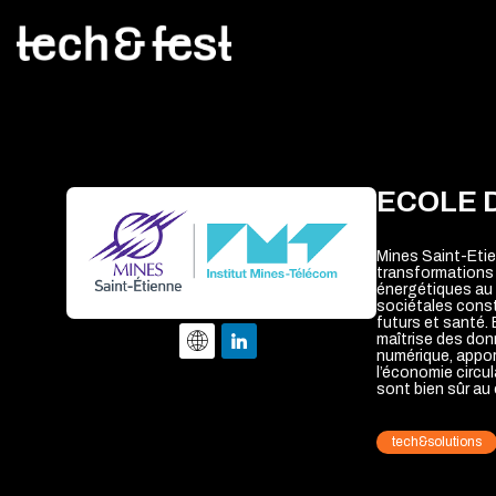
ECOLE 
Mines Saint-Etie
transformations 
énergétiques au 
sociétales consti
futurs et santé. 
maîtrise des donn
numérique, apport
l’économie circul
sont bien sûr au
tech&solutions