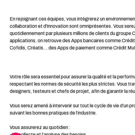
En rejoignant ces équipes, vous intégrerez un environnement 
collaboration et d'innovation sont omniprésentes. Vous serez 
quotidiennement par plusieurs millions de clients du groupe C
applications, on retrouve des Apps bancaires comme Créd
Cofidis, Créatis… des Apps de paiement comme Crédit Mutue
Votre rôle sera essentiel pour assurer la qualité et la perfor
respectant les normes de sécurité les plus strictes. Vous tr
designers, testeurs et chefs de projet, afin de garantir la ré
Vous serez amené à intervenir sur tout le cycle de vie d’un pr
suivant les bonnes pratiques de l’industrie.
Vous assurerez au quotidien :
· La collecte et l’analyse des besoins