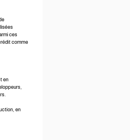
 de
ilisées
Parmi ces
crédit comme
et en
veloppeurs,
rs.
uction, en