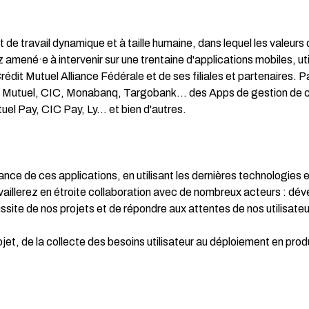
de travail dynamique et à taille humaine, dans lequel les valeurs
amené·e à intervenir sur une trentaine d'applications mobiles, ut
rédit Mutuel Alliance Fédérale et de ses filiales et partenaires. 
it Mutuel, CIC, Monabanq, Targobank… des Apps de gestion de 
l Pay, CIC Pay, Ly… et bien d'autres.
mance de ces applications, en utilisant les dernières technologies 
availlerez en étroite collaboration avec de nombreux acteurs : dé
ussite de nos projets et de répondre aux attentes de nos utilisateu
ojet, de la collecte des besoins utilisateur au déploiement en prod