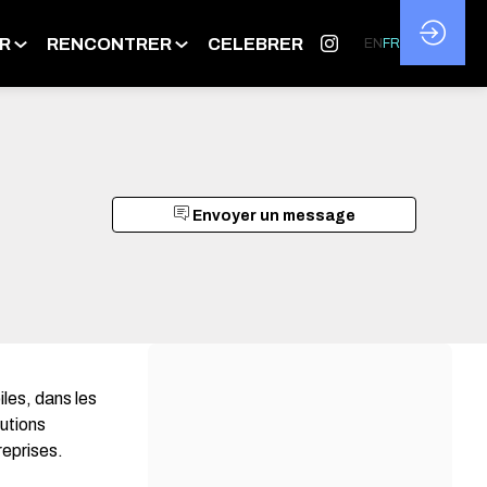
R
RENCONTRER
CELEBRER
EN
FR
Envoyer un message
les, dans les
lutions
reprises.