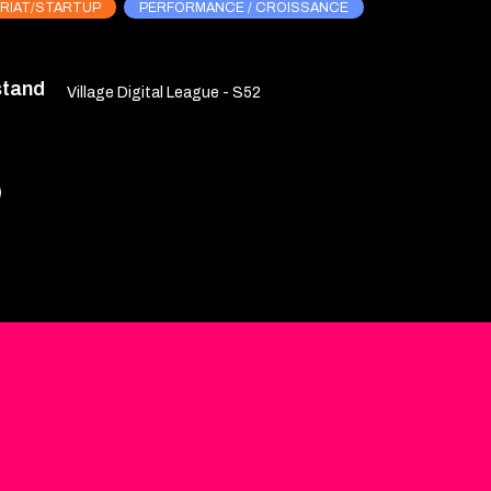
RIAT/STARTUP
PERFORMANCE / CROISSANCE
stand
Village Digital League - S52