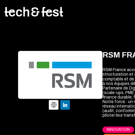
RSM FR
RSM France acco
structuration et
comptable et de
à nos équipes dé
Partenaire de Di
(scale-ups, PME,
finance durable, f
Notre force : un 
réseau internati
(audit, conformit
piloter leur tran
INNOVATION