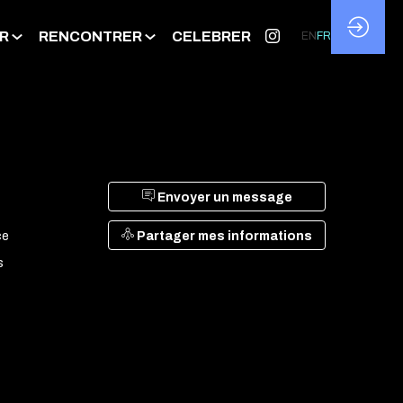
R
RENCONTRER
CELEBRER
EN
FR
Envoyer un message
Partager mes informations
ce
s