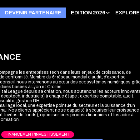
DEVENIR PARTENAIRE
EDITION 2026
EXPLORE
ANCE
mpagne les entreprises tech dans leurs enjeux de croissance, de
 de conformité. Membre du 6ᵉ réseau mondial d’audit, d’expertise
 conseil, nous intervenons au cœur des écosystèmes numériques grâ
diées basées à Lyon et Crolles.
gital League depuis sa création, nous soutenons les acteurs innovant
 deeptech, industriels) à chaque étape : expertise comptable, audit,
iscalité, gestion RH...
maillage local, une expertise pointue du secteur et la puissance d’un
onal. Nos clients apprécient notre capacité à sécuriser leur croissance
é, levées de fonds), optimiser leurs process financiers et les aider à
sformation.
FINANCEMENT/INVESTISSEMENT