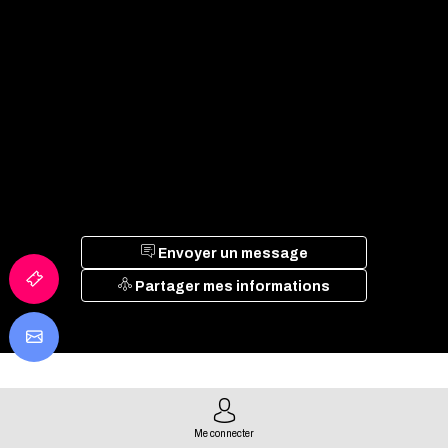
Envoyer un message
Partager mes informations
EXPOSANTS LIÉS
Me connecter